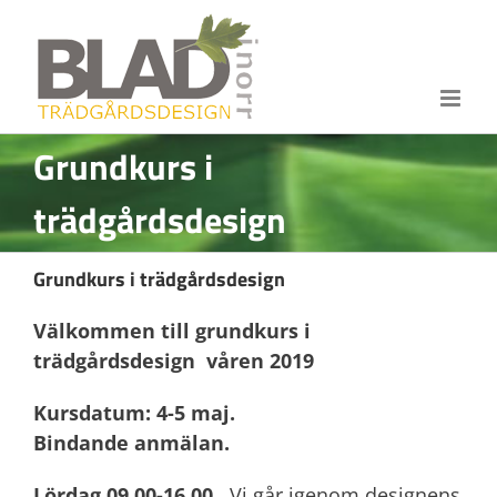
Fortsätt
till
innehållet
Grundkurs i
trädgårdsdesign
Grundkurs i trädgårdsdesign
Välkommen till grundkurs i
trädgårdsdesign våren 2019
Kursdatum: 4-5 maj.
Bindande anmälan.
Lördag 09.00-16.00.
Vi går igenom designens