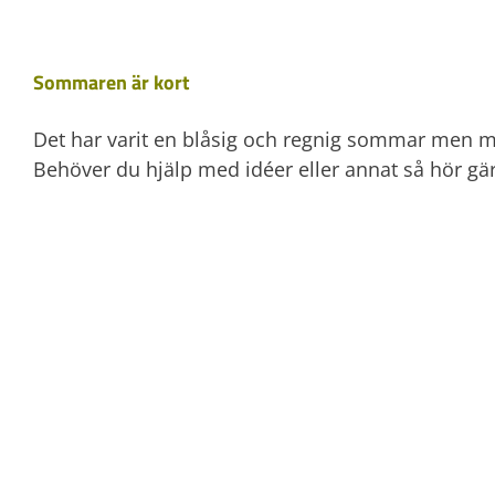
Sommaren är kort
Det har varit en blåsig och regnig sommar men me
Behöver du hjälp med idéer eller annat så hör gärn
Av
Birgitta
|
juli 19th, 2024
|
Aktuellt
|
0 kommentarer
Äntligen sommar!
Så vi har längtat efter sol och värme. Nu är vi mi
på vad som behöver göras i trädgården under höste
trädgårdsdesigner