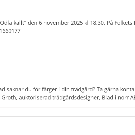
Odla kallt" den 6 november 2025 kl 18.30. På Folkets B
r-1669177
d saknar du för färger i din trädgård? Ta gärna kon
a Groth, auktoriserad trädgårdsdesigner, Blad i norr A