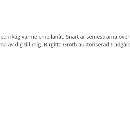
d riktig värme emellanåt. Snart är semestrarna över 
a av dig till mig. Birgitta Groth auktoriserad trädgår
tt i anläggningssäsongen och tiden går fort. Semester
n. Behöver du hjälp med idéer så hör gärna av dig ti