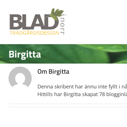
Fortsätt
till
innehållet
Birgitta
Om Birgitta
Denna skribent har ännu inte fyllt i 
Hittills har Birgitta skapat 78 blogginl