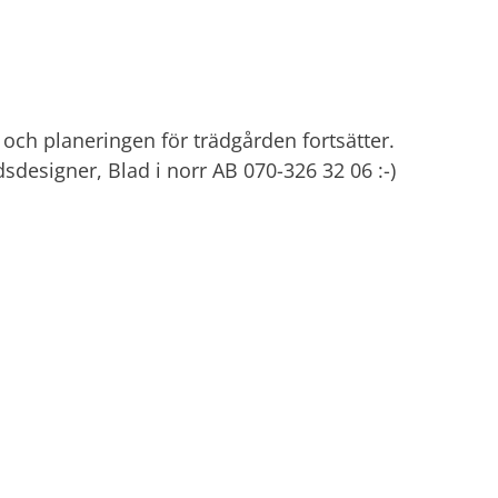
och planeringen för trädgården fortsätter.
dsdesigner, Blad i norr AB 070-326 32 06 :-)
Läs mer
n är snart här och sedan är det dags att fundera
ll mig. Birgitta Groth auktoriserad