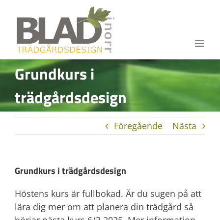
Fortsätt
till
innehållet
Grundkurs i
trädgårdsdesign
Föregående
Nästa
Grundkurs i trädgårdsdesign
Höstens kurs är fullbokad. Är du sugen på att
lära dig mer om att planera din trädgård så
börjar nästa kurs 6/3 2025. Mer information